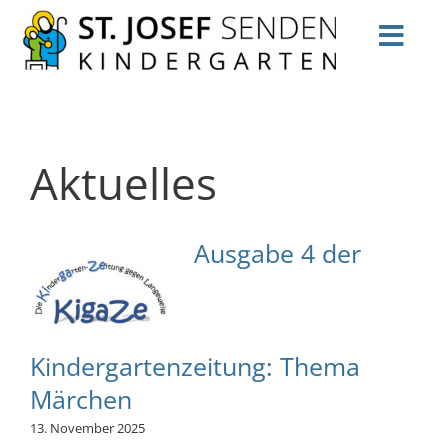
Zum
Inhalt
Toggl
springen
Navig
Startseite
Aktuelles
Infos
Aktuelles
Ausgabe 4 der
Stellenangebote
Anmeldung
Kindergartenzeitung: Thema
Team
Märchen
Kontakt
13. November 2025